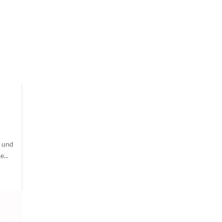
– und
...