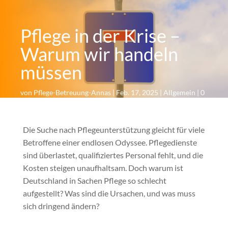
Pflege in der Krise –
Warum wir handeln
müssen
von
Pflege-Betreuung-Annas
|
Feb. 17, 2025
|
Allgemein
|
0
Kommentare
Die Suche nach Pflegeunterstützung gleicht für viele
Betroffene einer endlosen Odyssee. Pflegedienste
sind überlastet, qualifiziertes Personal fehlt, und die
Kosten steigen unaufhaltsam. Doch warum ist
Deutschland in Sachen Pflege so schlecht
aufgestellt? Was sind die Ursachen, und was muss
sich dringend ändern?