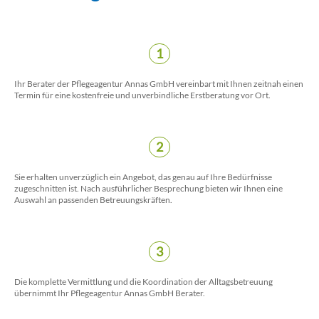
1
Ihr Berater der Pflegeagentur Annas GmbH vereinbart mit Ihnen zeitnah einen
Termin für eine kostenfreie und unverbindliche Erstberatung vor Ort.
2
Sie erhalten unverzüglich ein Angebot, das genau auf Ihre Bedürfnisse
zugeschnitten ist. Nach ausführlicher Besprechung bieten wir Ihnen eine
Auswahl an passenden Betreuungskräften.
3
Die komplette Vermittlung und die Koordination der Alltagsbetreuung
übernimmt Ihr Pflegeagentur Annas GmbH Berater.