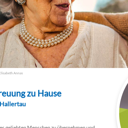
Elisabeth Annas
treuung zu Hause
Hallertau
eines geliebten Menschen zu übernehmen und