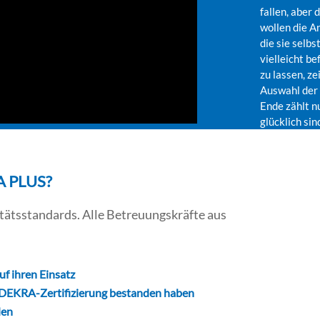
fallen, aber
wollen die A
die sie selb
vielleicht b
zu lassen, z
Auswahl der 
Ende zählt nu
glücklich sin
A PLUS?
tätsstandards. Alle Betreuungskräfte aus
uf ihren Einsatz
it DEKRA-Zertifizierung bestanden haben
den