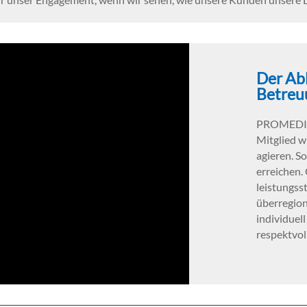
Der Ab
Betreu
PROMEDICA
Mitglied w
agieren. So
erreichen. 
leistungss
überregion
individuel
respektvol