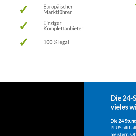
✓
Europäischer
Marktführer
✓
Einziger
Komplettanbieter
✓
100 % legal
Die 24-
vieles w
Die
24 Stund
PLUS hilft al
meistern. Of