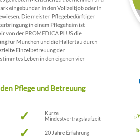
ark eingebunden in den Vollzeitjob oder in
gewiesen. Die meisten Pflegebedürftigen
erbringung in einem Pflegeheim ist
n wir von der PROMEDICA PLUS die
ung
für München und die Hallertau durch
ezielte Einzelbetreuung der
estimmtes Leben in den eigenen vier
nden Pflege und Betreuung
✓
Kurze
„W
Mindestvertragslaufzeit
✓
b
20 Jahre Erfahrung