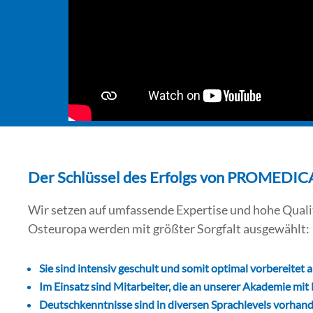
Der Schlüssel des Erfolgs von PROMEDIC
Wir setzen auf umfassende Expertise und hohe Quali
Osteuropa werden mit größter Sorgfalt ausgewählt:
Sie sind intensiv geschult und somit optimal vorbereitet a
Im Einsatz sind Mitarbeiter, die an unserer Akademie m
Deutschkenntnisse sind in diversen Sprachlevels vorhan