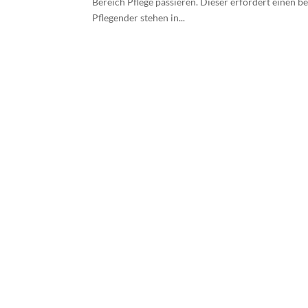
Bereich Pflege passieren. Dieser erfordert einen b
Pflegender stehen in...