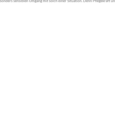
esonders sensiblen Umgang mit solch einer Situation. Denn Pflegekraft u