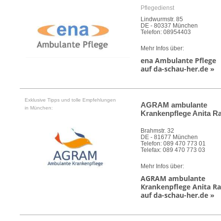
Pflegedienst
Lindwurmstr. 85
DE - 80337 München
Telefon: 08954403
Mehr Infos über:
ena Ambulante Pflege
auf da-schau-her.de »
Exklusive Tipps und tolle Empfehlungen
AGRAM ambulante
in München:
Krankenpflege Anita Ra
Brahmstr. 32
DE - 81677 München
Telefon: 089 470 773 01
Telefax: 089 470 773 03
Mehr Infos über:
AGRAM ambulante
Krankenpflege Anita Ra
auf da-schau-her.de »