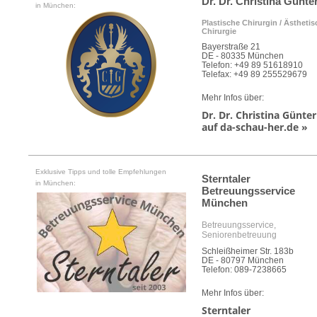
Dr. Dr. Christina Günte
in München:
Plastische Chirurgin / Ästhetis
Chirurgie
Bayerstraße 21
DE - 80335 München
Telefon: +49 89 51618910
Telefax: +49 89 255529679
Mehr Infos über:
Dr. Dr. Christina Günter
auf da-schau-her.de »
Exklusive Tipps und tolle Empfehlungen
Sterntaler
in München:
Betreuungsservice
München
Betreuungsservice,
Seniorenbetreuung
Schleißheimer Str. 183b
DE - 80797 München
Telefon: 089-7238665
Mehr Infos über:
Sterntaler