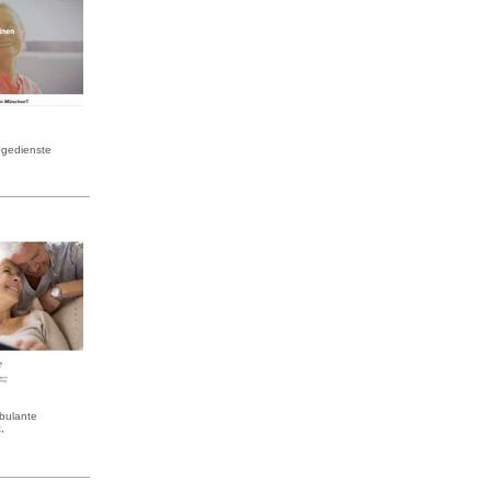
egedienste
bulante
,