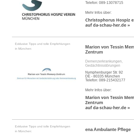
Telefon: 089-13078715
Mehr Infos über:
Christophorus Hospiz e
auf da-schau-her.de »
Exklusive Tipps und tolle Empfehlungen
Marion von Tessin Mem
in München:
Zentrum
Demenzerkrankungen,
Gedächtnisstörungen
Nymphenburger Str. 92
DE - 80335 München
Telefon: 089-215432177
Mehr Infos über:
Marion von Tessin Mem
Zentrum
auf da-schau-her.de »
Exklusive Tipps und tolle Empfehlungen
ena Ambulante Pflege
in München: