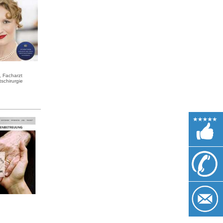
, Facharzt
schirurgie