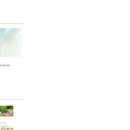
bulante
t