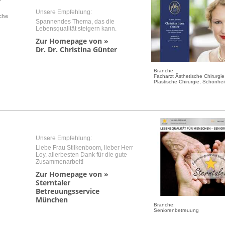
r
Unsere Empfehlung:
che
Spannendes Thema, das die
Lebensqualität steigern kann.
Zur Homepage von »
Dr. Dr. Christina Günter
Branche:
Facharzt Ästhetische Chirurgie
Plastische Chirurgie, Schönheit
Unsere Empfehlung:
Liebe Frau Stilkenboom, lieber Herr
Loy, allerbesten Dank für die gute
Zusammenarbeit!
Zur Homepage von »
Sterntaler
Betreuungsservice
München
Branche:
Seniorenbetreuung