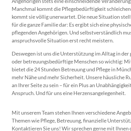
Angehörigen stets eine einschneidende Veränderung,
Manchmal kommt die Pflegebedürftigkeit schleichen
kommt sie völlig unerwartet. Die neue Situation stel
für die ganze Familie dar: Es ergibt sich eine physisc
pflegenden Angehörigen. Und selbstverständlich muss
anspruchsvolle Situation erst recht meistern.
Deswegen ist uns die Unterstützung im Alltag in de
oder betreuungsbedürftige Menschen so wichtig: Mi
bietet die 24 Stunden Betreuung und Pflege in Mün
mehr Nähe und mehr Sicherheit. Unsere häusliche R
an Ihrer Seite zu sein – für ein Plus an Unabhängigk
Anspruch. Und für uns eine Herzensangelegenheit.
Mit unserem Team stehen Ihnen verschiedene Angebo
Themen wie Pflege, Betreuung, finanzielle Unterstü
Kontaktieren Sie uns! Wir sprechen gerne mit Ihnen d