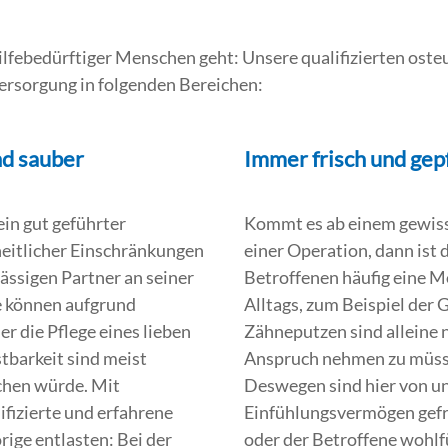
lfebedürftiger Menschen geht: Unsere qualifizierten osteu
ersorgung in folgenden Bereichen:
nd sauber
Immer frisch und gep
ein gut geführter
Kommt es ab einem gewisse
heitlicher Einschränkungen
einer Operation, dann ist 
lässigen Partner an seiner
Betroffenen häufig eine M
ge können aufgrund
Alltags, zum Beispiel der 
r die Pflege eines lieben
Zähneputzen sind alleine n
tbarkeit sind meist
Anspruch nehmen zu müssen
chen würde. Mit
Deswegen sind hier von un
zierte und erfahrene
Einfühlungsvermögen gefra
ige entlasten: Bei der
oder der Betroffene wohlf