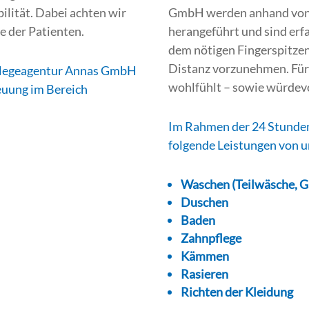
lität. Dabei achten wir
GmbH werden anhand von 
e der Patienten.
herangeführt und sind erf
dem nötigen Fingerspitzen
Distanz vorzunehmen. Für 
 Pflegeagentur Annas GmbH
wohlfühlt – sowie würdevo
euung im Bereich
Im Rahmen der 24 Stunden
folgende Leistungen von u
Waschen (Teilwäsche, 
Duschen
Baden
Zahnpflege
Kämmen
Rasieren
Richten der Kleidung