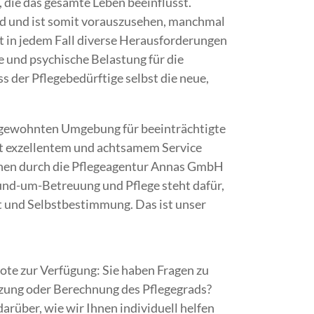
 die das gesamte Leben beeinflusst.
d und ist somit vorauszusehen, manchmal
lt in jedem Fall diverse Herausforderungen
he und psychische Belastung für die
 der Pflegebedürftige selbst die neue,
r gewohnten Umgebung für beeinträchtigte
t exzellentem und achtsamem Service
chen durch die Pflegeagentur Annas GmbH
und-um-Betreuung und Pflege steht dafür,
eit und Selbstbestimmung. Das ist unser
te zur Verfügung: Sie haben Fragen zu
tzung oder Berechnung des Pflegegrads?
arüber, wie wir Ihnen individuell helfen