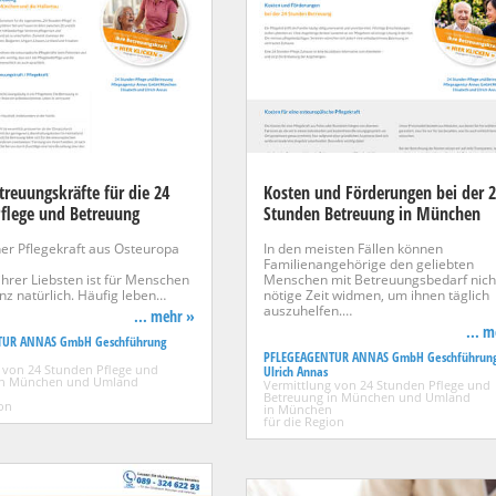
treuungskräfte für die 24
Kosten und Förderungen bei der 
flege und Betreuung
Stunden Betreuung in München
ner Pflegekraft aus Osteuropa
In den meisten Fällen können
Familienangehörige den geliebten
ihrer Liebsten ist für Menschen
Menschen mit Betreuungsbedarf nicht
nz natürlich. Häufig leben…
nötige Zeit widmen, um ihnen täglich
auszuhelfen.…
... mehr »
... 
TUR ANNAS GmbH Geschführung
PFLEGEAGENTUR ANNAS GmbH Geschführun
 von 24 Stunden Pflege und
Ulrich Annas
in München und Umland
Vermittlung von 24 Stunden Pflege und
Betreuung in München und Umland
ion
in München
für die Region