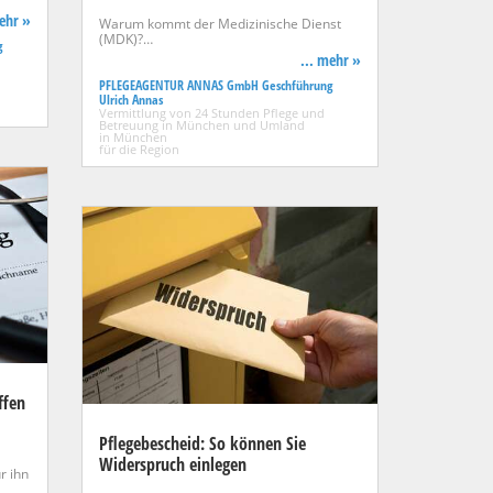
mehr »
Warum kommt der Medizinische Dienst
(MDK)?…
g
... mehr »
PFLEGEAGENTUR ANNAS GmbH Geschführung
Ulrich Annas
Vermittlung von 24 Stunden Pflege und
Betreuung in München und Umland
in München
für die Region
ffen
Pflegebescheid: So können Sie
Widerspruch einlegen
r ihn