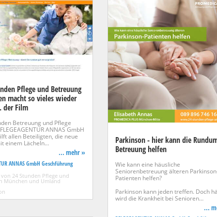
unden Pflege und Betreuung
n macht so vieles wieder
. der Film
nden Betreuung und Pflege
e PFLEGEAGENTUR ANNAS GmbH
ft allen Beteiligten, die neue
Parkinson - hier kann die Rundu
mit einem Lächeln…
Betreuung helfen
... mehr »
TUR ANNAS GmbH Geschführung
Wie kann eine häusliche
Seniorenbetreuung älteren Parkinson
 von 24 Stunden Pflege und
Patienten helfen?
in München und Umland
Parkinson kann jeden treffen. Doch h
ion
wird die Krankheit bei Senioren…
... 