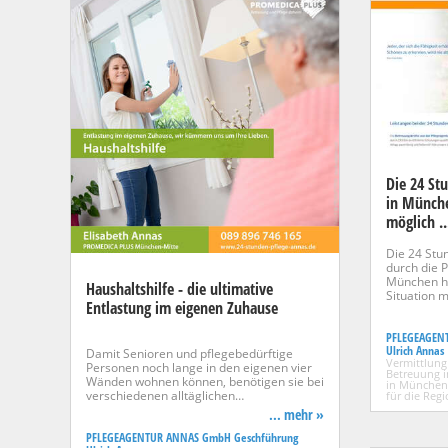
Die 24 St
in Münche
möglich ..
Die 24 Stu
durch di
München hil
Haushaltshilfe - die ultimative
Situation 
Entlastung im eigenen Zuhause
PFLEGEAGEN
Ulrich Annas
Damit Senioren und pflegebedürftige
Vermittlung
Personen noch lange in den eigenen vier
Betreuung 
Wänden wohnen können, benötigen sie bei
in München
verschiedenen alltäglichen…
für die Reg
... mehr »
PFLEGEAGENTUR ANNAS GmbH Geschführung