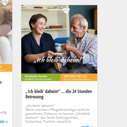
m-
„Ich bleib‘ daheim“ ... die 24 Stunden
Betreuung
-
„Ich bleib‘ daheim“
Meist möchten Pflegebedürftige nicht ihr
äufig
gewohntes Zuhause verlassen. „Ich bleib‘
daheim“: das heißt Geborgenheit,
mehr »
Sicherheit, Freiheit, natürlich…
... mehr »