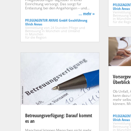
Einrichtung versorgt. Das sorgt für
PFLEGEAGEN
Entlastung bei den Angehörigen – und…
Ulrich Annas
Vermittlung
... mehr »
Betreuung 
in München
PFLEGEAGENTUR ANNAS GmbH Geschführung
für die Reg
Ulrich Annas
Vermittlung von 24 Stunden Pflege und
Betreuung in München und Umland
in München
für die Region
Vorsorgev
Überblick
Ob Unfall, 
kann dazu 
mehr selbs
können. Mi
Betreuungsverfügung: Darauf kommt
PFLEGEAGEN
Ulrich Annas
es an
Vermittlung
Betreuung 
in München
Manchmal können Menschen nicht mehr