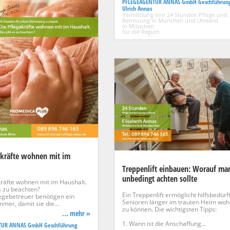
PFLEGEAGENTUR ANNAS GmbH Geschführun
Ulrich Annas
Vermittlung von 24 Stunden Pflege und
Betreuung in München und Umland
in München
für die Region
ekräfte wohnen mit im
Treppenlift einbauen: Worauf ma
unbedingt achten sollte
kräfte wohnen mit im Haushalt.
s zu beachten?
Ein Treppenlift ermöglicht hilfsbedürf
egebetreuer benötigen ein
Senioren länger im trauten Heim wo
mmer, damit sie die…
zu können. Die wichtigsten Tipps:
... mehr »
1. Wann ist die Anschaffung…
TUR ANNAS GmbH Geschführung