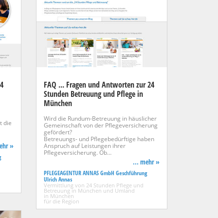
24
FAQ ... Fragen und Antworten zur 24
Stunden Betreuung und Pflege in
München
Wird die Rundum-Betreuung in häuslicher
 die
Gemeinschaft von der Pflegeversicherung
gefördert?
Betreuungs- und Pflegebedürftige haben
mehr »
Anspruch auf Leistungen ihrer
Pflegeversicherung. Ob…
g
... mehr »
PFLEGEAGENTUR ANNAS GmbH Geschführung
Ulrich Annas
Vermittlung von 24 Stunden Pflege und
Betreuung in München und Umland
in München
für die Region