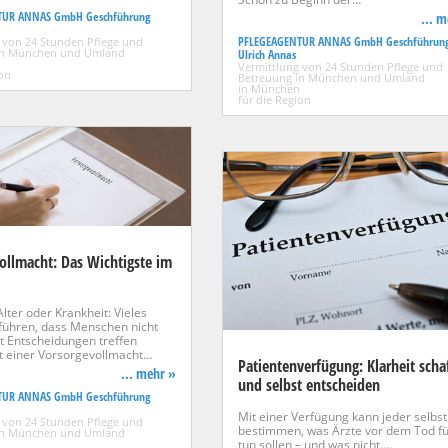
TUR ANNAS GmbH Geschführung
... 
PFLEGEAGENTUR ANNAS GmbH Geschführun
 von 24 Stunden Pflege und
in München und Umland
Ulrich Annas
Vermittlung von 24 Stunden Pflege und
ion
Betreuung in München und Umland
in München
für die Region
ollmacht: Das Wichtigste im
Alter oder Krankheit: Vieles
führen, dass Menschen nicht
t Entscheidungen treffen
t einer Vorsorgevollmacht…
Patientenverfügung: Klarheit scha
... mehr »
und selbst entscheiden
TUR ANNAS GmbH Geschführung
Mit einer Verfügung kann jeder selbst
 von 24 Stunden Pflege und
bestimmen, was Ärzte vor dem Tod fü
in München und Umland
tun sollen – und was nicht.…