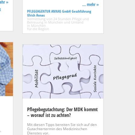
mehr »
... mehr »
g
PFLEGEAGENTUR ANNAS GmbH Geschführung
Ulrich Annas
Vermittlung von 24 Stunden Pflege und
Betreuung in München und Umland
in München
für die Region
Pflegebegutachtung: Der MDK kommt
– worauf ist zu achten?
Mit diesen Tipps bereiten Sie sich auf den
Gutachtertermin des Medizinischen
.
Dienstes vor.