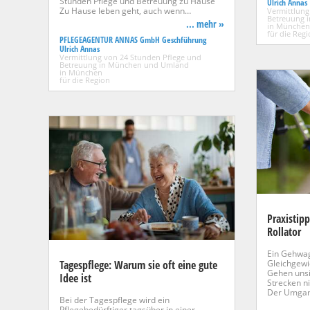
Stunden Pflege und Betreuung zu Hause
Ulrich Annas
Zu Hause leben geht, auch wenn…
Vermittlung
Betreuung 
... mehr »
in München
für die Reg
PFLEGEAGENTUR ANNAS GmbH Geschführung
Ulrich Annas
Vermittlung von 24 Stunden Pflege und
Betreuung in München und Umland
in München
für die Region
Praxistip
Rollator
Ein Gehwag
Gleichgewi
Tagespflege: Warum sie oft eine gute
Gehen unsi
Idee ist
Strecken ni
Der Umga
Bei der Tagespflege wird ein
Pflegebedürftiger tagsüber in einer