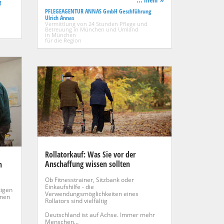
g
PFLEGEAGENTUR ANNAS GmbH Geschführung
Ulrich Annas
Vermittlung von 24 Stunden Pflege und
Betreuung in München und Umland
in München
für die Region
Rollatorkauf: Was Sie vor der
Anschaffung wissen sollten
n
Ob Fitnesstrainer, Sitzbank oder
Einkaufshilfe - die
tigen
Verwendungsmöglichkeiten eines
hnen
Rollators sind vielfältig
Deutschland ist auf Achse. Immer mehr
Menschen…