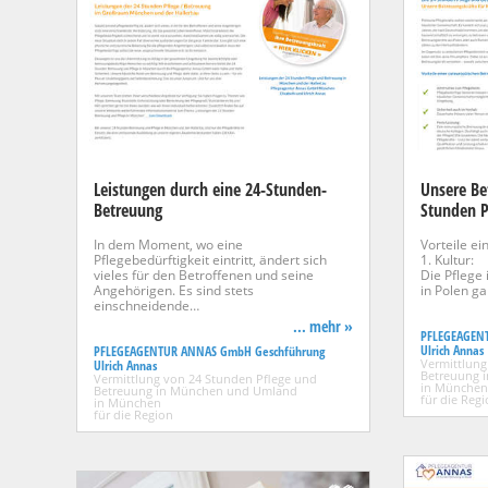
Leistungen durch eine 24-Stunden-
Unsere Be
Betreuung
Stunden P
In dem Moment, wo eine
Vorteile ei
Pflegebedürftigkeit eintritt, ändert sich
1. Kultur:
vieles für den Betroffenen und seine
Die Pflege 
Angehörigen. Es sind stets
in Polen ga
einschneidende…
... mehr »
PFLEGEAGEN
Ulrich Annas
PFLEGEAGENTUR ANNAS GmbH Geschführung
Vermittlung
Ulrich Annas
Betreuung 
Vermittlung von 24 Stunden Pflege und
in München
Betreuung in München und Umland
für die Reg
in München
für die Region