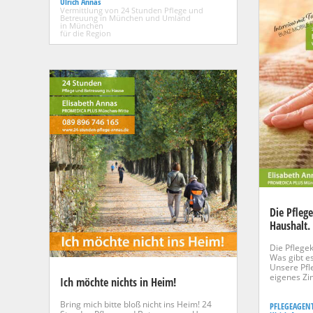
Ulrich Annas
Vermittlung von 24 Stunden Pflege und
Betreuung in München und Umland
in München
für die Region
Die Pfleg
Haushalt.
Die Pflege
Was gibt e
Unsere Pfl
eigenes Zi
Ich möchte nichts in Heim!
Bring mich bitte bloß nicht ins Heim! 24
PFLEGEAGEN