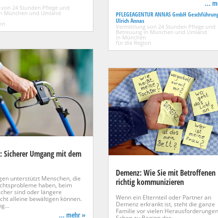
... 
 von 24 Stunden Pflege und
in München und Umland
PFLEGEAGENTUR ANNAS GmbH Geschführun
Ulrich Annas
ion
Vermittlung von 24 Stunden Pflege und
Betreuung in München und Umland
in München
für die Region
p: Sicherer Umgang mit dem
Demenz: Wie Sie mit Betroffenen
en unterstützt Menschen, die
richtig kommunizieren
chtsprobleme haben, beim
cher sind oder längere
Wenn ein Elternteil oder Partner an
cht alleine bewältigen können.
Demenz erkrankt ist, steht die ganze
ng…
Familie vor vielen Herausforderungen
... mehr »
Schon zu Beginn der…