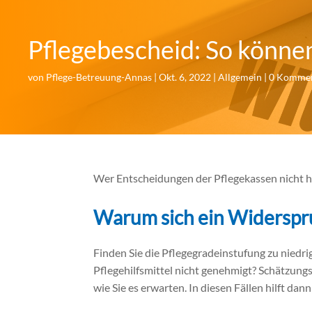
Pflegebescheid: So könne
von
Pflege-Betreuung-Annas
|
Okt. 6, 2022
|
Allgemein
|
0 Kommen
Wer Entscheidungen der Pflegekassen nicht hin
Warum sich ein Widerspr
Finden Sie die Pflegegradeinstufung zu niedri
Pflegehilfsmittel nicht genehmigt? Schätzung
wie Sie es erwarten. In diesen Fällen hilft da