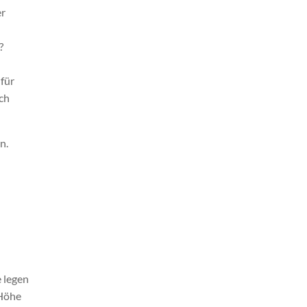
er
?
 für
ich
n.
e legen
 Höhe