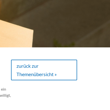
zurück zur
Themenübersicht »
 ein
illigt,