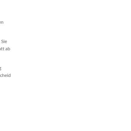
en
 Sie
att ab
g
scheid