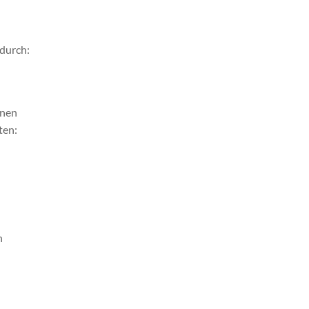
 durch:
inen
ten:
n