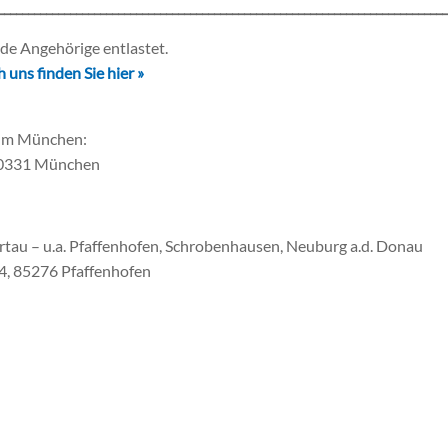
__________________________________________________________________________
e Angehörige entlastet.
uns finden Sie hier »
aum München:
80331 München
rtau – u.a. Pfaffenhofen, Schrobenhausen, Neuburg a.d. Donau
4, 85276 Pfaffenhofen