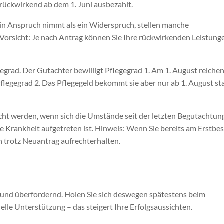
ückwirkend ab dem 1. Juni ausbezahlt.
t in Anspruch nimmt als ein Widerspruch, stellen manche
 Vorsicht: Je nach Antrag können Sie Ihre rückwirkenden Leistung
gegrad. Der Gutachter bewilligt Pflegegrad 1. Am 1. August reichen
flegegrad 2. Das Pflegegeld bekommt sie aber nur ab 1. August st
icht werden, wenn sich die Umstände seit der letzten Begutachtun
e Krankheit aufgetreten ist. Hinweis: Wenn Sie bereits am Erstbe
 trotz Neuantrag aufrechterhalten.
rt und überfordernd. Holen Sie sich deswegen spätestens beim
lle Unterstützung – das steigert Ihre Erfolgsaussichten.