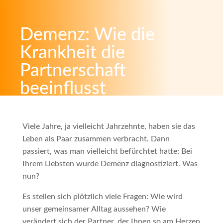
Demenz: Wie die
Krankheit die
Partnerschaft
beeinflusst
von
Pflege-Betreuung-Annas
|
Dez. 14, 2022
|
Allgemein
|
0
Kommentare
Viele Jahre, ja vielleicht Jahrzehnte, haben sie das
Leben als Paar zusammen verbracht. Dann
passiert, was man vielleicht befürchtet hatte: Bei
Ihrem Liebsten wurde Demenz diagnostiziert. Was
nun?
Es stellen sich plötzlich viele Fragen: Wie wird
unser gemeinsamer Alltag aussehen? Wie
verändert sich der Partner, der Ihnen so am Herzen