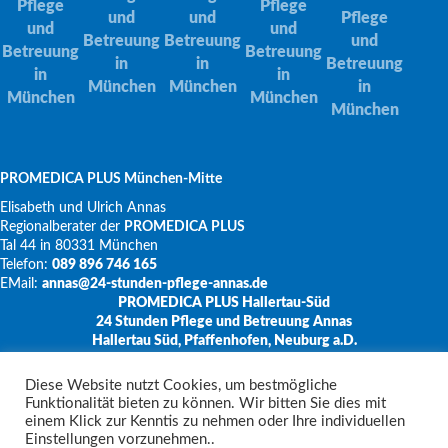
PROMEDICA PLUS München-Mitte
Elisabeth und Ulrich Annas
Regionalberater der
PROMEDICA PLUS
Tal 44 in 80331 München
Telefon:
089 896 746 165
EMail:
annas@24-stunden-pflege-annas.de
PROMEDICA PLUS Hallertau-Süd
24 Stunden Pflege und Betreuung Annas
Hallertau Süd, Pfaffenhofen, Neuburg a.D.
Elisabeth und Ulrich Annas
Diese Website nutzt Cookies, um bestmögliche
Regionalberater der
PROMEDICA PLUS
Funktionalität bieten zu können. Wir bitten Sie dies mit
Türltorstr. 4 in 85276 Pfaffenhofen
einem Klick zur Kenntis zu nehmen oder Ihre individuellen
Telefon:
0151 74637626
Einstellungen vorzunehmen..
EMail:
annas@24-stunden-pflege-annas.de