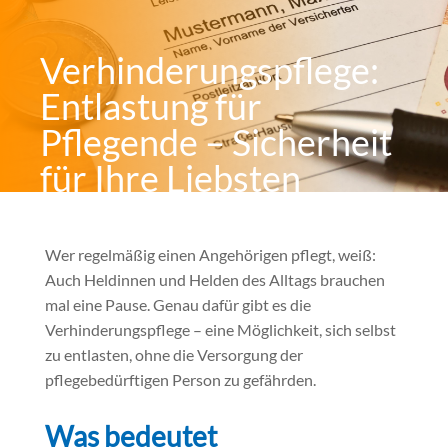
Verhinderungspflege:
Entlastung für
Pflegende – Sicherheit
für Ihre Liebsten
von
Pflege-Betreuung-Annas
|
Sep. 15, 2025
|
Allgemein
|
0
Kommentare
Wer regelmäßig einen Angehörigen pflegt, weiß:
Auch Heldinnen und Helden des Alltags brauchen
mal eine Pause. Genau dafür gibt es die
Verhinderungspflege – eine Möglichkeit, sich selbst
zu entlasten, ohne die Versorgung der
pflegebedürftigen Person zu gefährden.
Was bedeutet