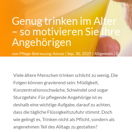
Genug trinken im Alter
– so motivieren Sie Ihre
Angehörigen
von
Pflege-Betreuung-Annas
|
Sep. 30, 2025
|
Allgemein
|
0
Kommentare
Viele ältere Menschen trinken schlicht zu wenig. Die
Folgen können gravierend sein: Müdigkeit,
Konzentrationsschwäche, Schwindel und sogar
Sturzgefahr. Für pflegende Angehörige ist es
deshalb eine wichtige Aufgabe, darauf zu achten,
dass die tägliche Flüssigkeitszufuhr stimmt. Doch
wie gelingt es, Trinken nicht als Pflicht, sondern als
angenehmen Teil des Alltags zu gestalten?