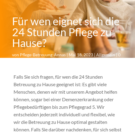
Für wen eignet sich die
24 Stunden Pflege zu
Hause?
von
Pflege-Betreuung-Annas
|
Mai 18, 2023
|
Allgemein
|
0
Kommentare
Falls Sie sich fragen, für wen die 24 Stunden
Betreuung zu Hause geeignet ist: Es gibt viele
Menschen, denen wir mit unserem Angebot helfen
können, sogar bei einer Demenzerkrankung oder
Pflegebedürftigen bis zum Pflegegrad 5. Wir
entscheiden jederzeit individuell und flexibel, wie
wir die Betreuung zu Hause optimal gestalten
können. Falls Sie darüber nachdenken, für sich selbst