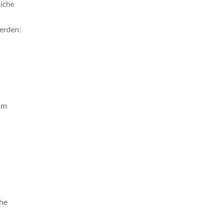
liche
erden:
 um
che