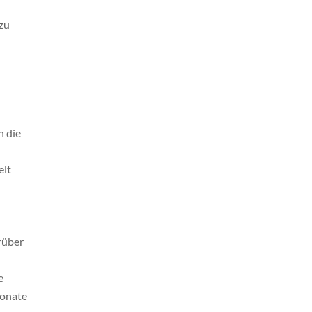
 zu
d
n die
elt
rüber
e
Monate