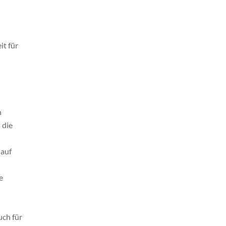
it für
n
 die
 auf
e
uch für