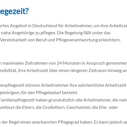
egezeit?
nkertes Angebot in Deutschland für Arbeitnehmer, um ihre Arbeitsze
nahe Angehörige zu pflegen. Die Regelung fällt unter das
ie Vereinbarkeit von Beruf und Pflegeverantwortung erleichtern.
inen maximalen Zeitrahmen von 24 Monaten in Anspruch genomme
xibilität, ihre Arbeitszeit über einen längeren Zeitraum hinweg an
ienpflegezeit können Arbeitnehmer ihre wöchentliche Arbeitszeit
ngehörigem, für den Pflegebedarf besteht.
milienpflegezeit haben grundsätzlich alle Arbeitnehmer, die nah
mfasst die Eltern, die Großeltern, Geschwister, die Ehe- oder
n der Regel einen anerkannten Pflegegrad haben. Es kann jedoch a