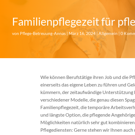
Familienpflegezeit für pf
von
Pflege-Betreuung-Annas
|
März 16, 2024
|
Allgemein
|
0 Komm
Wie können Berufstätige ihren Job und die P
einerseits das eigene Leben zu führen und Ge
kümmern, der zeitaufwändige Unterstützung be
verschiedener Modelle, die genau diesen Spaga
Familienpflegezeit, die temporäre Arbeitsverh
und längste Option, die pflegende Angehörige h
Möglichkeiten natürlich sehr gut kombinieren
Pflegediensten: Gerne stehen wir Ihnen auc