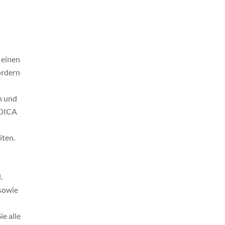
 einen
ordern
n und
EDICA
iten.
.
sowie
e alle