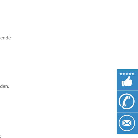
ehende
rden.
: