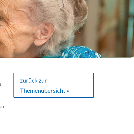
,
zurück zur
u
Themenübersicht »
ste
.