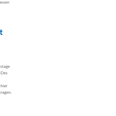
kassen
t
tstage
. Des
 hier
tragen.